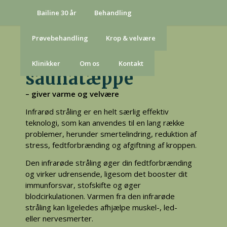
Bailine 30 år
Behandling
Prøvebehandling
Krop & velvære
Infrarødt
Klinikker
Om os
Kontakt
saunatæppe
– giver varme og velvære
Infrarød stråling er en helt særlig effektiv
teknologi, som kan anvendes til en lang række
problemer, herunder smertelindring, reduktion af
stress, fedtforbrænding og afgiftning af kroppen.
Den infrarøde stråling øger din fedtforbrænding
og virker udrensende, ligesom det booster dit
immunforsvar, stofskifte og øger
blodcirkulationen. Varmen fra den infrarøde
stråling kan ligeledes afhjælpe muskel-, led-
eller nervesmerter.