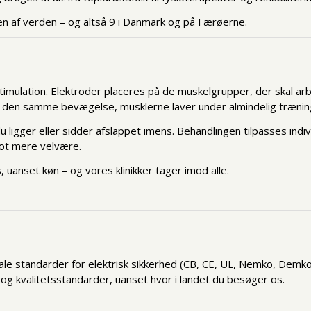
ten af verden – og altså 9 i Danmark og på Færøerne.
timulation. Elektroder placeres på de muskelgrupper, der skal a
s den samme bevægelse, musklerne laver under almindelig træning
u ligger eller sidder afslappet imens. Behandlingen tilpasses indi
lot mere velvære.
 uanset køn – og vores klinikker tager imod alle.
le standarder for elektrisk sikkerhed (CB, CE, UL, Nemko, Demko 
og kvalitetsstandarder, uanset hvor i landet du besøger os.