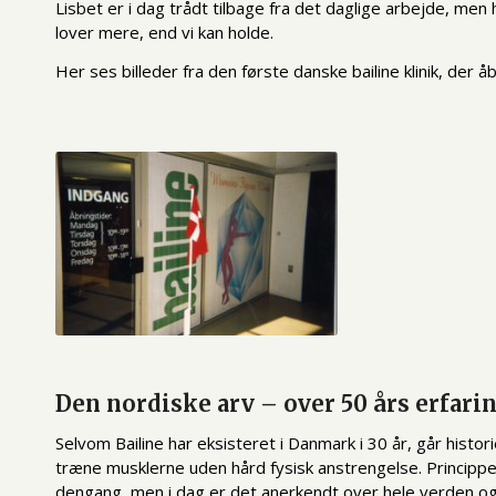
Lisbet er i dag trådt tilbage fra det daglige arbejde, men
lover mere, end vi kan holde.
Her ses billeder fra den første danske bailine klinik, der
Den nordiske arv – over 50 års erfari
Selvom Bailine har eksisteret i Danmark i 30 år, går histo
træne musklerne uden hård fysisk anstrengelse. Princippe
dengang, men i dag er det anerkendt over hele verden og br