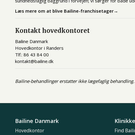
sundhedsfaglig baggrund i forvejen; vi sørger for både ud
Læs mere om at blive Bailine-franchisetager→
Kontakt hovedkontoret
Bailine Danmark
Hovedkontor i Randers
Tlf.: 86 43 84 00
kontakt@bailine.dk
Bailine-behandlinger erstatter ikke lægefaglig behandling. 
Bailine Danmark
Klinikk
Hovedkontor
Find Baili