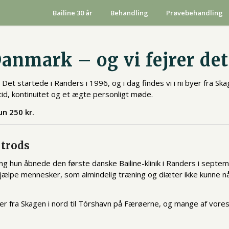
Bailine 30 år
Behandling
Prøvebehandling
 Danmark – og vi fejrer de
Det startede i Randers i 1996, og i dag findes vi i ni byer fra Ska
id, kontinuitet og et ægte personligt møde.
n 250 kr.
 trods
g hun åbnede den første danske Bailine-klinik i Randers i sept
jælpe mennesker, som almindelig træning og diæter ikke kunne n
 byer fra Skagen i nord til Tórshavn på Færøerne, og mange af vores 