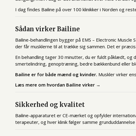
I dag findes Bailine på over 100 klinikker i Norden og res
Sådan virker Bailine
Bailine-behandlingen bygger på EMS – Electronic Muscle S
der får musklerne til at trække sig sammen. Det er præci
En behandling tager 30 minutter, du er fuldt påklædt, og d
smertelindring, genoptræning, bedre bækkenbund eller b
Bailine er for både mænd og kvinder.
Muskler virker ens,
Læs mere om hvordan Bailine virker →
Sikkerhed og kvalitet
Bailine-apparaturet er CE-mærket og opfylder internationa
terapeuter, og hver klinik følger samme grunduddannelse 