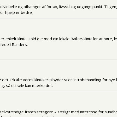
individuelle og afhænger af forløb, livsstil og udgangspunkt. Til ge
 for hjælp er bedre.
 enkelt klinik. Hold øje med din lokale Bailine-klinik for at hør
rtede i Randers.
et. På alle vores klinikker tilbyder vi en introbehandling for nye
ing, så du selv kan mærke det.
ye selvstændige franchisetagere – særligt med interesse for sund