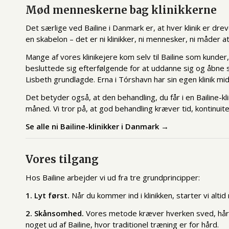
Mød menneskerne bag klinikkerne
Det særlige ved Bailine i Danmark er, at hver klinik er dr
en skabelon – det er ni klinikker, ni mennesker, ni måder
Mange af vores klinikejere kom selv til Bailine som kunder,
besluttede sig efterfølgende for at uddanne sig og åbne si
Lisbeth grundlagde. Erna i Tórshavn har sin egen klinik mi
Det betyder også, at den behandling, du får i en Bailine-
måned. Vi tror på, at god behandling kræver tid, kontinui
Se alle ni Bailine-klinikker i Danmark →
Vores tilgang
Hos Bailine arbejder vi ud fra tre grundprincipper:
1. Lyt først.
Når du kommer ind i klinikken, starter vi alti
2. Skånsomhed.
Vores metode kræver hverken sved, hård 
noget ud af Bailine, hvor traditionel træning er for hård.