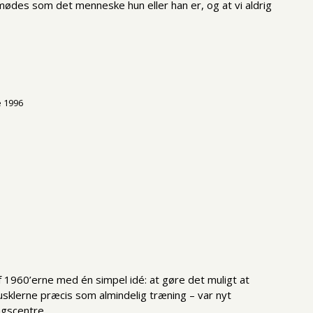
l mødes som det menneske hun eller han er, og at vi aldrig
af 1960’erne med én simpel idé: at gøre det muligt at
usklerne præcis som almindelig træning – var nyt
ngscentre.