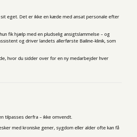
il sit eget. Det er ikke en kæde med ansat personale efter
da hun fik hjælp med en pludselig ansigtslammelse – og
istent og driver landets allerførste Bailine-klinik, som
kæde, hvor du sidder over for en ny medarbejder hver
en tilpasses derfra – ikke omvendt.
sker med kroniske gener, sygdom eller alder ofte kan få