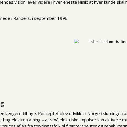
 hendes vision lever videre i hver eneste klinik: at hver kunde ska
 åbnede i Randers, i september 1996.
ng
rien længere tilbage. Konceptet blev udviklet i Norge i slutningen 
t bag elektrotræning – at små elektriske impulser kan aktivere m
uges af alt fra topidrætsfolk til fysioterapeuter og rehabiliteri