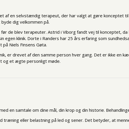
evet af en selvstændig terapeut, der har valgt at gøre konceptet t
 at byde dig velkommen på.
 før de blev terapeuter. Astrid i Viborg fandt vej til konceptet, 
n egen klinik. Dorte i Randers har 25 års erfaring som sundhedsass
dt på Niels Finsens Gøta.
klinik, er drevet af den samme person hver gang. Det er ikke en 
tet og et ægte personligt møde.
d med en samtale om dine mål, din krop og din historie. Behandling
træning eller belastning på led og sener. Det betyder, at menne