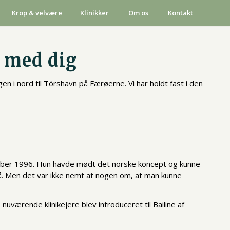
Krop & velvære
Klinikker
Om os
Kontakt
t med dig
gen i nord til Tórshavn på Færøerne. Vi har holdt fast i den
ember 1996. Hun havde mødt det norske koncept og kunne
å. Men det var ikke nemt at nogen om, at man kunne
nuværende klinikejere blev introduceret til Bailine af